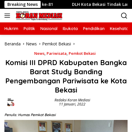
Langsung
si HUT RI ke-81
Breaking News
DLH Kota Bekasi Tindak Lanjuti Indikas
ke
konten
Hukrim
Politik
Nasional
Ibukota
Pendidikan
Kesehatan
Beranda
News
Pemkot Bekasi
News
,
Pariwisata
,
Pemkot Bekasi
Komisi III DPRD Kabupaten Bangka
Barat Study Banding
Pengembangan Pariwisata ke Kota
Bekasi
Redaksi Koran Mediasi
11 Januari, 2022
Penulis: Humas Pemkot Bekasi