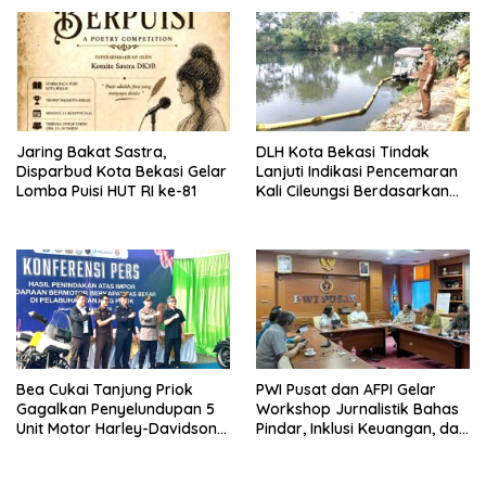
Jaring Bakat Sastra,
DLH Kota Bekasi Tindak
Disparbud Kota Bekasi Gelar
Lanjuti Indikasi Pencemaran
Lomba Puisi HUT RI ke-81
Kali Cileungsi Berdasarkan
Hasil Pemantauan dan Uji
Laboratorium
Bea Cukai Tanjung Priok
PWI Pusat dan AFPI Gelar
Gagalkan Penyelundupan 5
Workshop Jurnalistik Bahas
Unit Motor Harley-Davidson
Pindar, Inklusi Keuangan, dan
Bekas
Perlindungan Publi