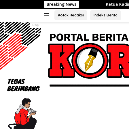
Langsung
Breaking News
Ketua Kadin Kota Bekasi, QR
ke
konten
Kotak Redaksi
Indeks Berita
tutup