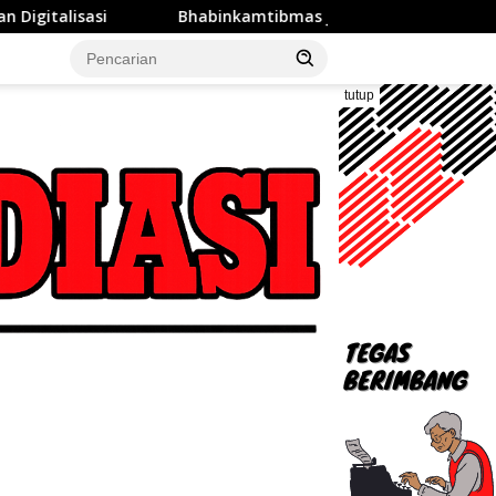
Bhabinkamtibmas Jatibening Serap Aspirasi Warga dan P
tutup