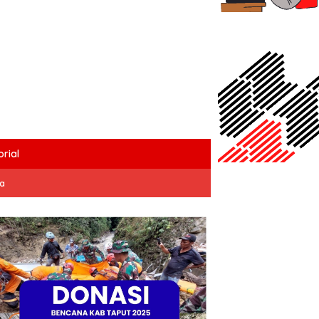
rial
ta