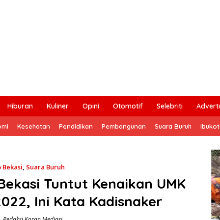
Hiburan
Kuliner
Opini
Otomotif
Selebriti
Adverto
omi
Kesehatan
Pendidikan
Pembangunan
Suara Buruh
Ibuko
 Bekasi
,
Suara Buruh
Bekasi Tuntut Kenaikan UMK
022, Ini Kata Kadisnaker
Redaksi Koran Mediasi