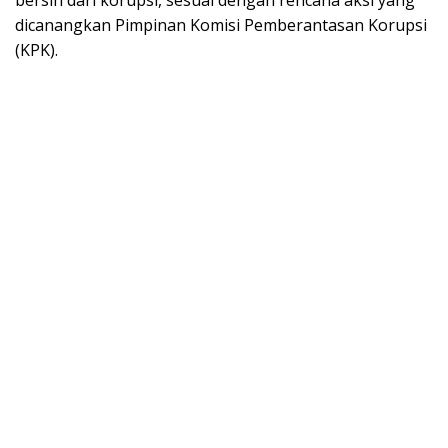
bersih dari korupsi, sesuai dengan rencana aksi yang
dicanangkan Pimpinan Komisi Pemberantasan Korupsi
(KPK).