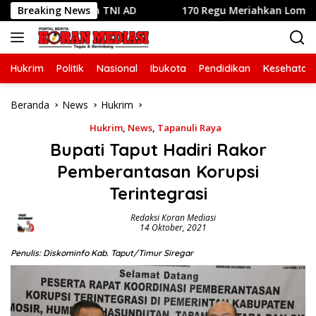
Langsung
dengan TNI AD
Breaking News
170 Regu Meriahkan Lomba Gerak Jalan H
ke
konten
Hukrim
Politik
Nasional
Ibukota
Pendidikan
Kesehatan
Beranda
News
Hukrim
Hukrim
,
News
,
Tapanuli Raya
Bupati Taput Hadiri Rakor
Pemberantasan Korupsi
Terintegrasi
Redaksi Koran Mediasi
14 Oktober, 2021
Penulis: Diskominfo Kab. Taput/Timur Siregar