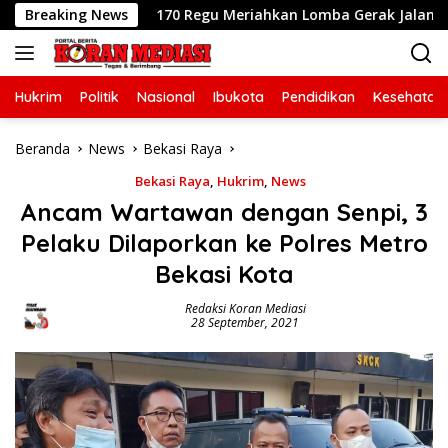
Langsung
D
Breaking News
170 Regu Meriahkan Lomba Gerak Jalan Hari Jadi ke-7
ke
konten
Hukrim
Politik
Nasional
Ibukota
Pendidikan
Kesehatan
Beranda
News
Bekasi Raya
Bekasi Raya
,
Hukrim
,
News
Ancam Wartawan dengan Senpi, 3
Pelaku Dilaporkan ke Polres Metro
Bekasi Kota
Redaksi Koran Mediasi
28 September, 2021